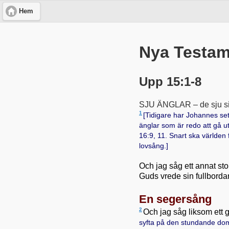
Hem
Nya Testame
Upp 15:1-8
SJU ÄNGLAR – de sju sis
1
[Tidigare har Johannes set
änglar som är redo att gå 
16:9, 11
. Snart ska världen
lovsång.]
Och jag såg ett annat sto
Guds vrede sin fullborda
En segersång
2
Och jag såg liksom ett
syfta på den stundande do