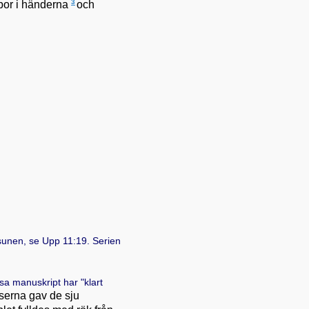
3
por i händerna
och
sunen, se
Upp 11:19
. Serien
ssa manuskript har "klart
lserna gav de sju