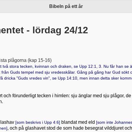
Bibeln på ett år
ntet - lördag 24/12
ta plågorna (kap 15-16)
t två stora tecken, kvinnan och draken, se
Upp 12:1, 3
. Nu får han se ä
ut från Guds tempel med sju vredesskålar. Gång på gång har Gud sökt
 få dricka "Guds vredes vin", se
Upp 14:10
, men innan detta sker komm
rt och förunderligt tecken i himlen: sju änglar med sju plågor, de
n.
 glashav
blandat med eld
[som beskrivs i
Upp 4:6
]
[som inte Johannes
, och på glashavet stod de som hade besegrat vilddjuret oc
men]