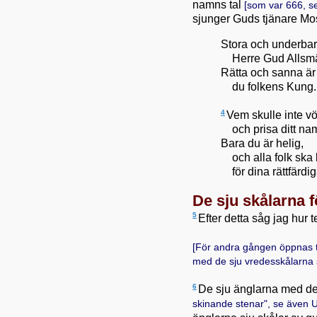
namns tal
[som var 666, 
sjunger Guds tjänare M
Stora och underbar
Herre Gud Allsmä
Rätta och sanna är
du folkens Kung.
4
Vem skulle inte vö
och prisa ditt na
Bara du är helig,
och alla folk ska 
för dina rättfärdi
De sju skålarna 
5
Efter detta såg jag hur 
[För andra gången öppnas 
med de sju vredesskålarna s
6
De sju änglarna med de 
skinande stenar", se även
U