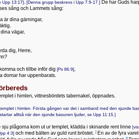
.
De har Guds har
se
Upp 13:17
]
[Denna grupp beskrevs i
Upp 7:9-17
.]
oses sång och Lammets sång:
a är dina gärningar,
ktig.
 dina vägar,
rda dig, Herre,
mn?
komma och tillbe inför dig
,
[
Ps 86:9
]
ga domar har uppenbarats.
förbereds
templet i himlen, vittnesbördets tabernakel, öppnades.
templet i himlen. Första gången var det i samband med den sjunde ba
tartar alltså när den sjunde basunen ljuder, se
Upp 11:15
.]
sju plågorna kom ut ur templet, klädda i skinande rent linne
[vi
7
och med bälten av guld runt bröstet.
En av de fyra vare
pp 4:3
]
8